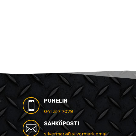
.
PUHELIN

041 317 7079
SÄHKÖPOSTI

silvermark@silvermark.email