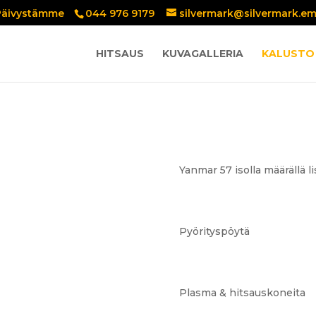
Päivystämme
044 976 9179
silvermark@silvermark.em
HITSAUS
KUVAGALLERIA
KALUSTO
Yanmar 57 isolla määrällä l
Pyörityspöytä
Plasma & hitsauskoneita