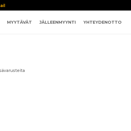
ail
MYYTÄVÄT
JÄLLEENMYYNTI
YHTEYDENOTTO
isävarusteita