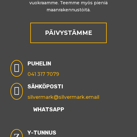
vuokraamme. Teemme myös pieniä
maanrakennustöitä.
PÄIVYSTÄMME
PUHELIN

041 317 7079
SÄHKÖPOSTI

silvermark@silvermark.email
WHATSAPP
Y-TUNNUS