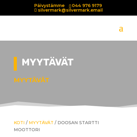
Päivystämme
044 976 9179
silvermark@silvermark.email
MYYTÄVÄT
MYYTÄVÄT
KOTI
/
MYYTÄVÄT
/ DOOSAN STARTTI
MOOTTORI